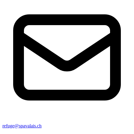
refuge@spavalais.ch