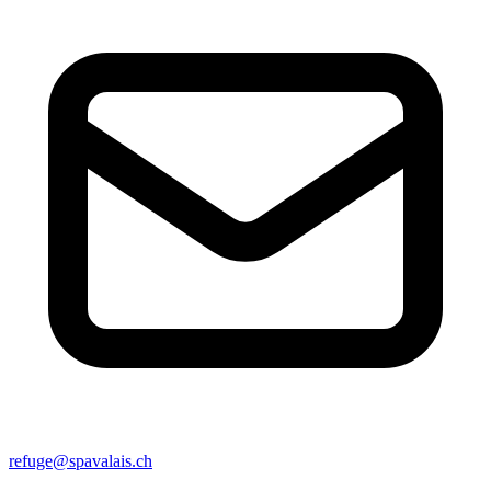
refuge@spavalais.ch