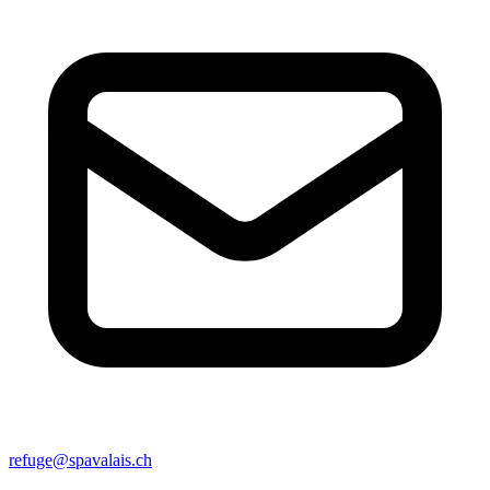
refuge@spavalais.ch