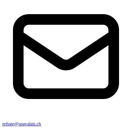
refuge@spavalais.ch