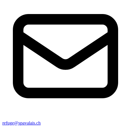
refuge@spavalais.ch