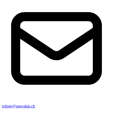
refuge@spavalais.ch