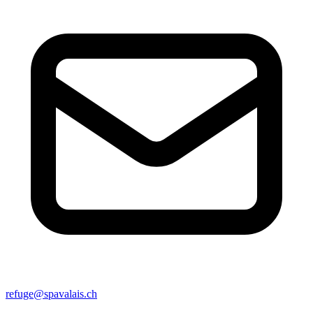
refuge@spavalais.ch