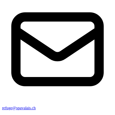
refuge@spavalais.ch