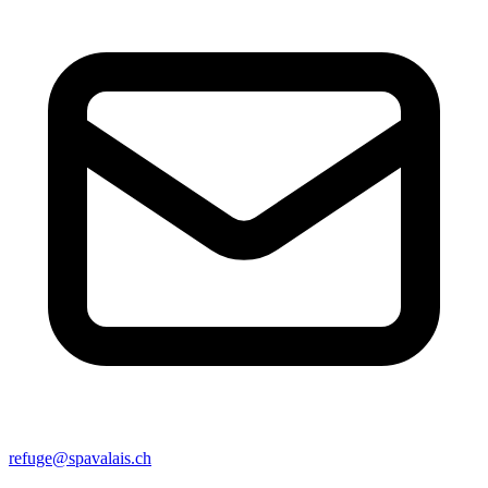
refuge@spavalais.ch