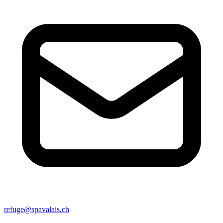
refuge@spavalais.ch