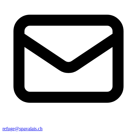
refuge@spavalais.ch