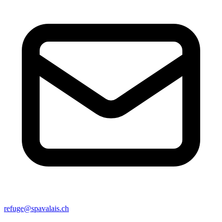
refuge@spavalais.ch