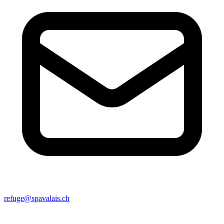
refuge@spavalais.ch