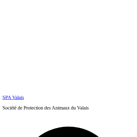
Morris
Partager
Espèce
chat
SPA Valais
Voir toutes les adoptions réussies
Société de Protection des Animaux du Valais