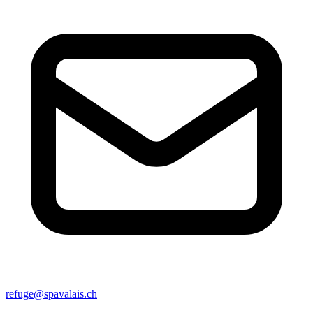
refuge@spavalais.ch